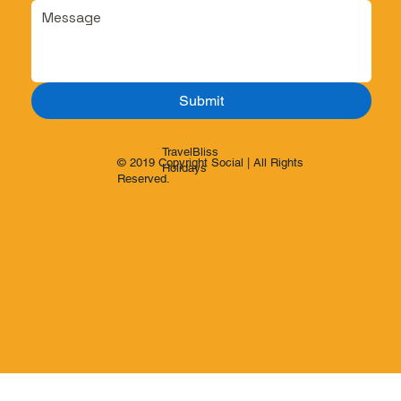
Submit
TravelBliss
© 2019 Copyright Social | All Rights
Holidays
Reserved.