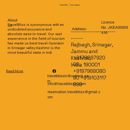
Travel Agency
Travel Bliss
About
Licence
TravelBliss is synonymous with an 
Us
No. JKEA00003
Address:
undoubted assurance and 
----------------------
416
absolute ease to travel. Our vast 
------
experience in the field of tourism 
has made us best travel Operator 
Rajbagh, Srinagar,
in Srinagar valley Kashmir is the 
Jammu and
most beautiful state in Indi
+9178897920
Kashmir,
02,
India 190001
+9197968080
Read More
travelblissin@outlook.co
90 +919103117
m
899
info@travelblissin.com
reservation.travelbliss@gmail.c
om