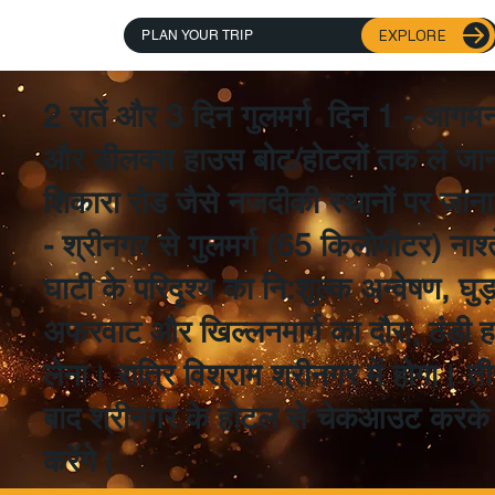
EXPLORE
PLAN YOUR TRIP
​2 रातें और 3 दिन गुलमर्ग ​ दिन 1 - आ
और डीलक्स हाउस बोट/होटलों तक ले जाना, 
शिकारा रोड जैसे नजदीकी स्थानों पर जाना
- श्रीनगर से गुलमर्ग (65 किलोमीटर) नाश्ते
घाटी के परिदृश्य का नि:शुल्क अन्वेषण, घु
अफरवाट और खिल्लनमार्ग का दौरा, ठंडी हव
लेना। रात्रि विश्राम श्रीनगर में होगा। त
बाद श्रीनगर के होटल से चेकआउट करके अप
करेंगे।