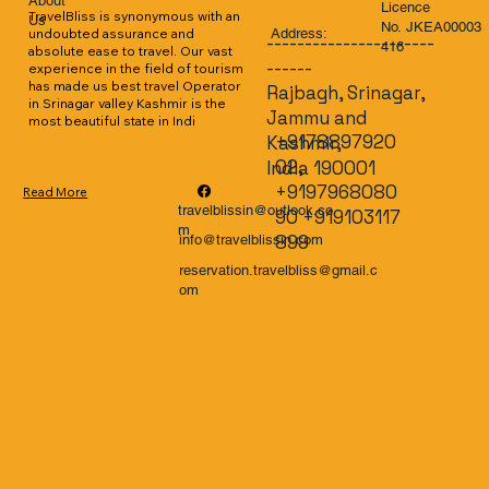
About
Licence
TravelBliss is synonymous with an 
Us
No. JKEA00003
Address:
undoubted assurance and 
----------------------
416
absolute ease to travel. Our vast 
------
experience in the field of tourism 
has made us best travel Operator 
Rajbagh, Srinagar,
in Srinagar valley Kashmir is the 
Jammu and
most beautiful state in Indi
+9178897920
Kashmir,
02,
India 190001
+9197968080
Read More
travelblissin@outlook.co
90 +919103117
m
899
info@travelblissin.com
reservation.travelbliss@gmail.c
om