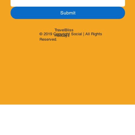
Submit
TravelBliss
© 2019 Copyright Social | All Rights
Holidays
Reserved.